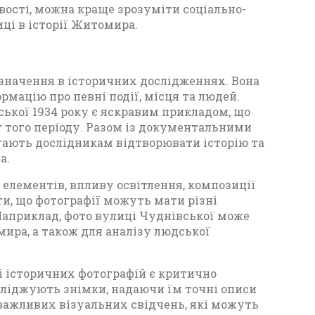
вості, можна краще зрозуміти соціально-
иці в історії Житомира.
 значення в історичних дослідженнях. Вона
мацію про певні події, місця та людей.
ької 1934 року є яскравим прикладом, що
 того періоду. Разом із документальними
ають дослідникам відтворювати історію та
а.
елементів, впливу освітлення, композиції
ти, що фотографії можуть мати різні
 Наприклад, фото вулиці Чуднівської може
ира, а також для аналізу людської
і історичних фотографій є критично
сліджують знімки, надаючи їм точні описи
 важливих візуальних свідчень, які можуть