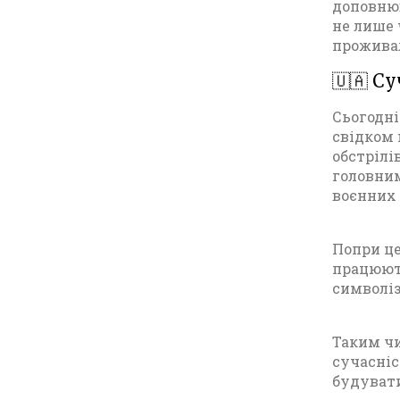
доповнюв
не лише 
проживал
🇺🇦 С
Сьогодні
свідком 
обстрілі
головним
воєнних
Попри це
працюють
символіз
Таким чи
сучасніс
будувати