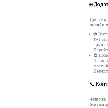
🌐 Дода
Для тих,
онлайн-с
📷 Гру
Тут зі
групи 
Перейт
🏛️ Поз
Це спе
матері
Перегл
📞 Кон
Якщо ви 
Житомира