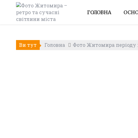
Skip
to
ГОЛОВНА
ОСНО
content
Ви тут
Головна
Фото Житомира періоду в