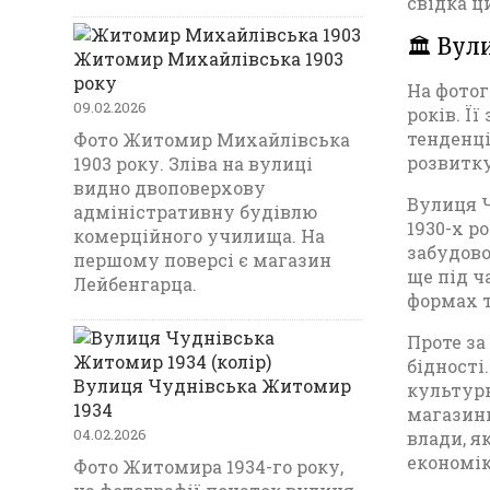
свідка ц
🏛️ Ву
Житомир Михайлівська 1903
року
На фотог
09.02.2026
років. Ї
тенденці
Фото Житомир Михайлівська
розвитку
1903 року. Зліва на вулиці
видно двоповерхову
Вулиця Ч
адміністративну будівлю
1930-х р
комерційного училища. На
забудово
першому поверсі є магазин
ще під ч
Лейбенгарца.
формах т
Проте за
бідності
Вулиця Чуднівська Житомир
культурн
1934
магазини
04.02.2026
влади, я
економік
Фото Житомира 1934-го року,