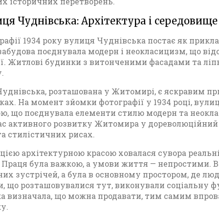
их історичних перетворень.
к
у
лиця Чуднівська: Архітектура і середовище
Д
р
рафії 1934 року вулиця Чуднівська постає як прикл
у
ї забудова поєднувала модерн і неокласицизм, що ві
г
ї. Житлові будинки з витонченими фасадами та ліп
о
.
ї
с
уднівська, розташована у Житомирі, є яскравим пр
в
оках. На момент зйомки фотографії у 1934 році, вул
і
ю, що поєднувала елементи стилю модерн та неоклас
т
ас активного розвитку Житомира у дореволюційний 
о
а стилістичних рисах.
в
о
 цією архітектурною красою ховалася сувора реальн
ї
. Праця була важкою, а умови життя — непростими. 
в
их зустрічей, а була в основному простором, де лю
і
, що розташовувалися тут, виконували соціальну фу
й
ка визначала, що можна продавати, тим самим впро
н
у.
и