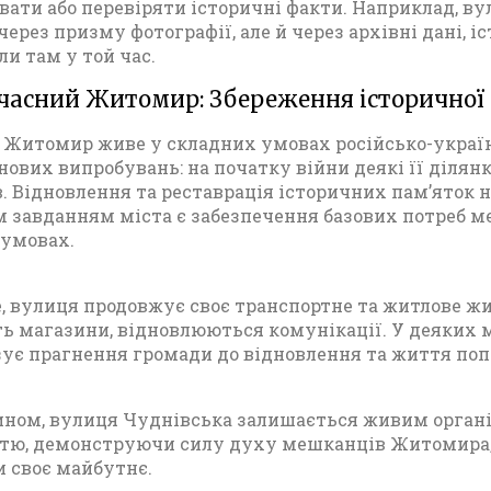
ати або перевіряти історичні факти. Наприклад, в
через призму фотографії, але й через архівні дані, і
и там у той час.
учасний Житомир: Збереження історично
 Житомир живе у складних умовах російсько-україн
нових випробувань: на початку війни деякі її ділянк
в. Відновлення та реставрація історичних пам’яток н
 завданням міста є забезпечення базових потреб м
 умовах.
, вулиця продовжує своє транспортне та житлове жит
 магазини, відновлюються комунікації. У деяких м
ує прагнення громади до відновлення та життя поп
ном, вулиця Чуднівська залишається живим органі
тю, демонструючи силу духу мешканців Житомира, 
 своє майбутнє.