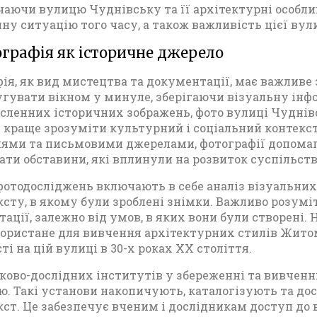
чаючи вулицю Чуднівську та її архітектурні особли
.
ну ситуацію того часу, а також важливість цієї вул
ографія як історичне джерело
ія, як вид мистецтва та документації, має важливе
гувати вікном у минуле, зберігаючи візуальну інфор
сленних історичних зображень, фото вулиці Чуднівс
 краще зрозуміти культурний і соціальний контекст
ями та письмовими джерелами, фотографії допомаг
ати обставини, які вплинули на розвиток суспільств
отодосліджень включають в себе аналіз візуальних 
ксту, в якому були зроблені знімки. Важливо розумі
тації, залежно від умов, в яких вони були створені.
ористане для вивчення архітектурних стилів Житом
ті на цій вулиці в 30-х роках XX століття.
ково-дослідних інститутів у збереженні та вивченн
. Такі установи накопичують, каталогізують та до
кст. Це забезпечує вченим і дослідникам доступ до