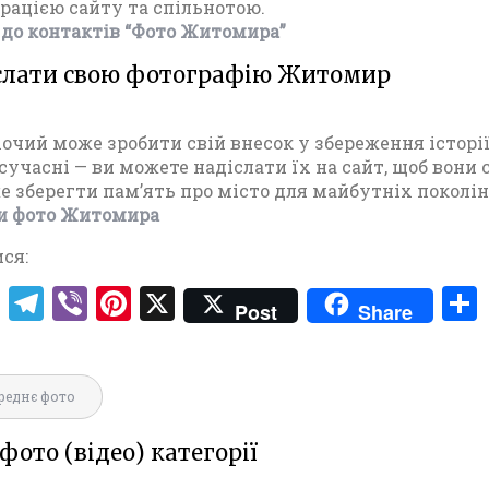
рацією сайту та спільнотою.
до контактів “Фото Житомира”
слати свою фотографію Житомир
очий може зробити свій внесок у збереження історії
 сучасні — ви можете надіслати їх на сайт, щоб вони
 зберегти пам’ять про місто для майбутніх поколін
и фото Житомира
ся:
T
T
V
Pi
X
Post
Share
w
el
ib
nt
ЖИТО
it
e
er
er
ТРАМВ
ія
te
gr
es
реднє фото
ПЕРШІ ЗІУ-5
r
a
t
фото (відео) категорії
ТРОЛЕЙБУСИ
m
ИТОМИРА 1982
ЖИТОМИРА 1962