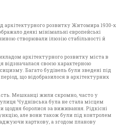
ад архітектурного розвитку Житомира 1930-х
дображало деякі мінімальні європейські
ниною створювали ілюзію стабільності й
икладом архітектурного розвитку міста в
иця відзначалася своєю характерною
ицизму. Багато будівель були зведені під
період, що відобразилося в архітектурних
ість. Мешканці жили скромно, часто у
Вулиця Чуднівська була не стала місцем
ди щодня боролися за виживання. Рідкісні
нкцію, але вони також були під контролем
ваджуючи карткову, а згодом планову