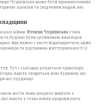
улиця Чуднівська може бути проаналізована
сторичні хроніки та свідчення людей, які
ї спадщини
ської війни.
Вулиця Чуднівська
стала
и та будівлі були зруйновані внаслідок
аразі йде важко і часто відкладається, адже
ешканців та підтримка життєдіяльності у
тя. Тут і сьогодні рухається транспорт,
ісцях навіть зводяться нові будинки, що
ри всі труднощі.
змом міста: вона поєднує минуле з
які навіть у стані війни продовжують