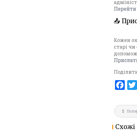
адмініст
Перейти 
📤 При
Кожен ох
старі чи
допоможе
Прислат
Поділити
F
a
ce
Навігац
b
Попе
записів
o
Схожі 
o
ФОТО Ж