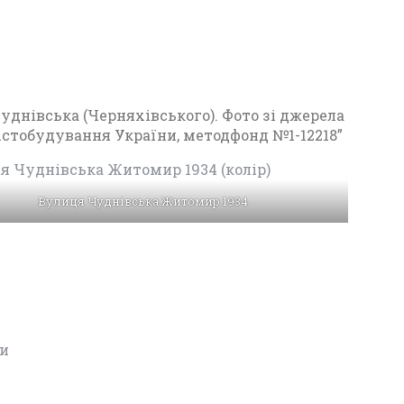
26
уднівська (Черняхівського). Фото зі джерела
містобудування України, методфонд №1-12218”
Вулиця Чуднівська Житомир 1934
ни