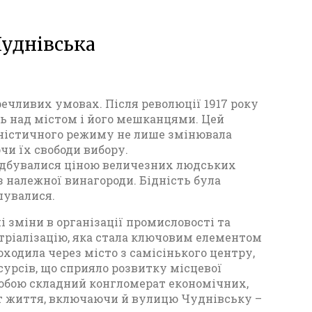
Чуднівська
еречливих умовах. Після революції 1917 року
ль над містом і його мешканцями. Цей
уністичного режиму не лише змінювала
чи їх свободи вибору.
 відбувалися ціною величезних людських
 належної винагороди. Бідність була
шувалися.
 зміни в організації промисловості та
устріалізацію, яка стала ключовим елементом
ходила через місто з самісінького центру,
сурсів, що сприяло розвитку місцевої
собою складний конгломерат економічних,
кт життя, включаючи й вулицю Чуднівську –