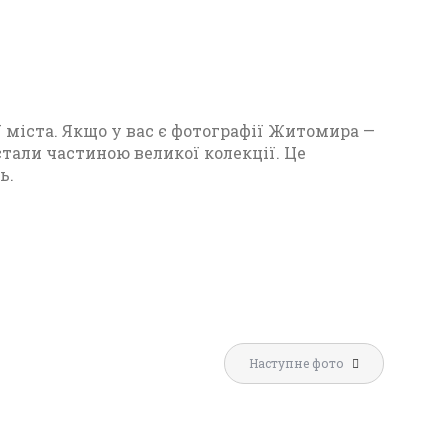
 міста. Якщо у вас є фотографії Житомира —
 стали частиною великої колекції. Це
ь.
П
о
МИРСЬКИЙ
ді
АЙ 1930
Фото
л
Наступне фото
Житомира
ЦЕНТРАЛЬНИЙ
и
періоду від
УНІВЕРМАГ ЖИТОМИРА
1917 року до
т
1965
початку