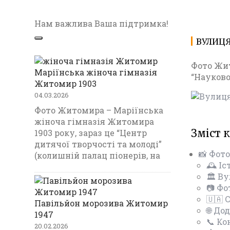
Нам важлива Ваша підтримка!
ВУЛИЦЯ
Фото Жит
Маріїнська жіноча гімназія
“Науково
Житомир 1903
04.03.2026
Фото Житомира – Маріїнська
жіноча гімназія Житомира
Зміст 
1903 року, зараз це “Центр
дитячої творчості та молоді”
📸 Фот
(колишній палац піонерів, на
🕰️ І
🏛️ В
📷 Фо
🇺🇦
Павільйон морозива Житомир
🌐 До
1947
📞 Ко
20.02.2026