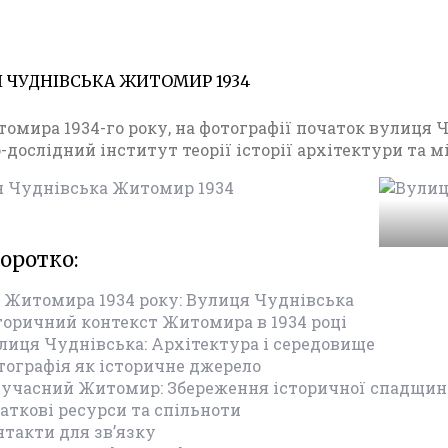
 ЧУДНІВСЬКА ЖИТОМИР 1934
04.02.20
Ф
о
омира 1934-го року, на фотографії початок вулиця Ч
т
-дослідний інститут теорії історії архітектури та 
о
Ж
и
т
о
коротко:
м
и
о Житомира 1934 року: Вулиця Чуднівська
р
сторичний контекст Житомира в 1934 році
а
улиця Чуднівська: Архітектура і середовище
п
тографія як історичне джерело
е
 Сучасний Житомир: Збереження історичної спадщи
р
даткові ресурси та спільноти
і
нтакти для зв’язку
о