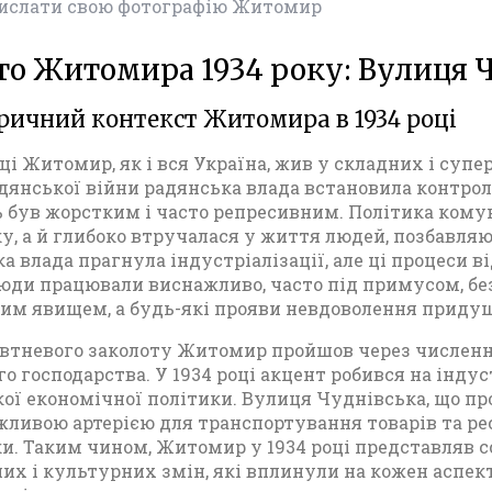
рислати свою фотографію Житомир
д
у
в
то Житомира 1934 року: Вулиця 
і
д
торичний контекст Житомира в 1934 році
1
9
оці Житомир, як і вся Україна, жив у складних і суп
1
дянської війни радянська влада встановила контро
7
 був жорстким і часто репресивним. Політика ком
р
у, а й глибоко втручалася у життя людей, позбавляю
о
а влада прагнула індустріалізації, але ці процеси
к
юди працювали виснажливо, часто під примусом, без
у
им явищем, а будь-які прояви невдоволення приду
д
втневого заколоту Житомир пройшов через численні
о
го господарства. У 1934 році акцент робився на інд
п
ої економічної політики. Вулиця Чуднівська, що про
о
жливою артерією для транспортування товарів та ре
ч
и. Таким чином, Житомир у 1934 році представляв 
а
их і культурних змін, які вплинули на кожен аспе
т