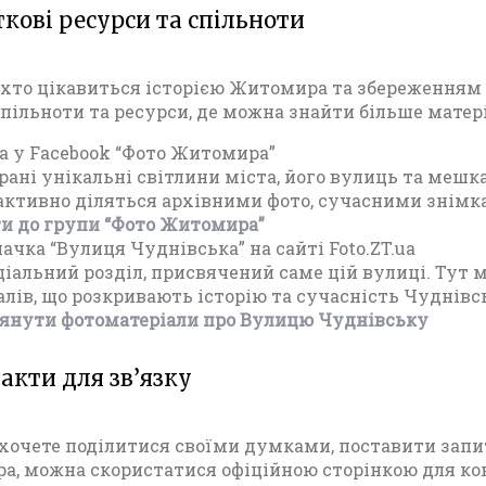
ткові ресурси та спільноти
 хто цікавиться історією Житомира та збереженням
пільноти та ресурси, де можна знайти більше матері
па у Facebook “Фото Житомира”
брані унікальні світлини міста, його вулиць та мешка
активно діляться архівними фото, сучасними знім
и до групи “Фото Житомира”
начка “Вулиця Чуднівська” на сайті Foto.ZT.ua
ціальний розділ, присвячений саме цій вулиці. Тут 
алів, що розкривають історію та сучасність Чуднівсь
янути фотоматеріали про Вулицю Чуднівську
такти для зв’язку
хочете поділитися своїми думками, поставити запит
, можна скористатися офіційною сторінкою для конт