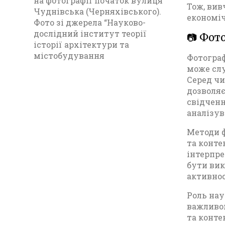
на фотографії початок вулиця
Тож, вив
Чуднівська (Черняхівського).
економіч
Фото зі джерела “Науково-
дослідний інститут теорії
📷 Фот
історії архітектури та
містобудування
Фотограф
може слу
Серед чи
дозволяє
свідченн
аналізув
Методи ф
та конте
інтерпре
бути вик
активнос
Роль нау
важливою
та конте