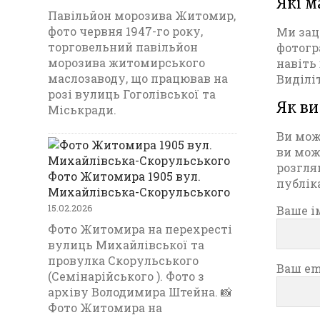
Які м
Павільйон морозива Житомир,
фото червня 1947-го року,
Ми зац
торговельний павільйон
фотогр
морозива житомирського
навіть
маслозаводу, що працював на
Виділі
розі вулиць Гоголівської та
Як ви
Міськради.
Ви мо
ви мож
розгля
Фото Житомира 1905 вул.
публік
Михайлівська-Скорульського
15.02.2026
Ваше ім
Фото Житомира на перехресті
вулиць Михайлівської та
провулка Скорульського
Ваш ema
(Семінарійського ). Фото з
архіву Володимира Штейна. 📸
Фото Житомира на