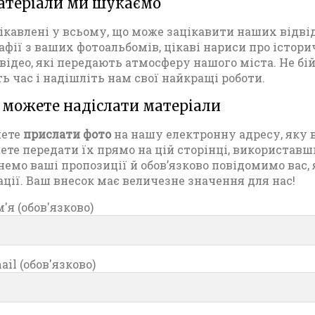
атеріали ми шукаємо
ікавлені у всьому, що може зацікавити наших відві
афії з ваших фотоальбомів, цікаві нариси про істори
 відео, які передають атмосферу нашого міста. Не бі
ть час і надішліть нам свої найкращі роботи.
 можете надіслати матеріали
жете
прислати фото
на нашу електронну адресу, яку 
ете передати їх прямо на цій сторінці, використавш
немо ваші пропозиції й обов’язково повідомимо вас,
ації. Ваш внесок має величезне значення для нас!
'я (обов'язково)
il (обов'язково)