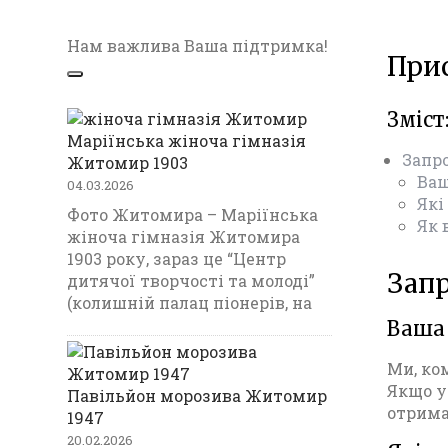
Нам важлива Ваша підтримка!
При
Зміст
Маріїнська жіноча гімназія
Запр
Житомир 1903
Ваш
04.03.2026
Які
Фото Житомира – Маріїнська
Як 
жіноча гімназія Житомира
1903 року, зараз це “Центр
Зап
дитячої творчості та молоді”
(колишній палац піонерів, на
Ваша 
Ми, ко
Якщо у 
Павільйон морозива Житомир
отрима
1947
20.02.2026