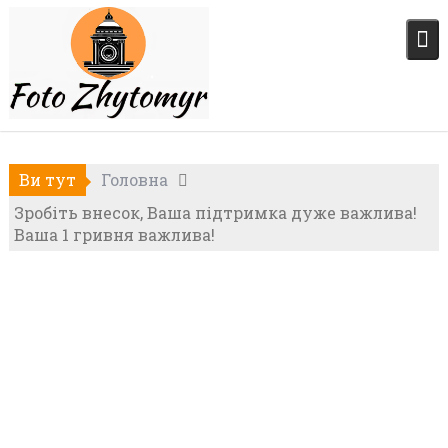
Skip
to
content
Ви тут
Головна
Зробіть внесок, Ваша підтримка дуже важлива!
Ваша 1 гривня важлива!