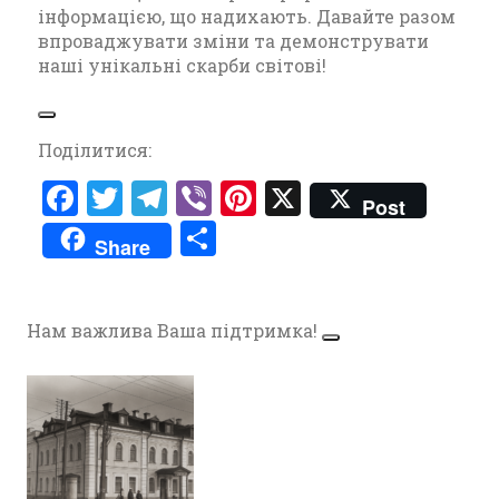
інформацією, що надихають. Давайте разом
впроваджувати зміни та демонструвати
наші унікальні скарби світові!
Поділитися:
F
T
T
V
Pi
X
Post
a
w
el
ib
nt
П
Share
ce
it
e
er
er
о
b
te
gr
es
ді
o
r
a
t
Нам важлива Ваша підтримка!
л
o
m
и
k
т
и
с