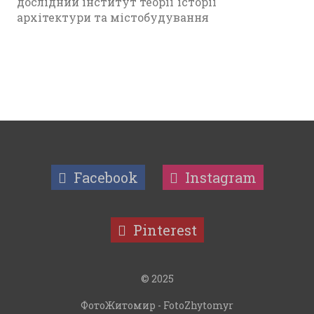
дослідний інститут теорії історії
архітектури та містобудування
Facebook
Instagram
Pinterest
© 2025
ФотоЖитомир - FotoZhytomyr