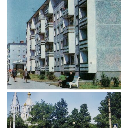
ЖИТОМИР ВЕЛИКА БЕРДИЧІВСЬКА 1984
Фото Житомир (1980-1990)
РЕТРО ФОТО ЖИТОМИРА 1982 ВУЛ. ЛЬВІВСЬКА
– НЕБЕСНОЇ СОТНІ
Фото Житомир (1980-1990)