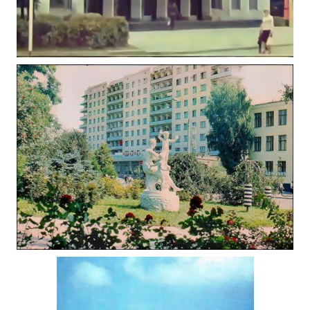
КРАЄВИДИ ЖИТОМИРА У ВІДЕО 1981
,
Відео Житомира
Фото
Житомир (1980-1990)
СКУЛЬПТУРНА КОМПОЗИЦІЯ «ЩАСЛИВЕ
ДИТИНСТВО» – “МИР” В ЖИТОМИРІ
,
Фото Житомир (1945-1960)
,
Фото Житомир (1970-1980)
,
Фото Житомир (1980-1990)
Фото Житомира періоду
Другої світової війни