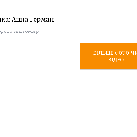
чка:
Анна Герман
О ОЛЕКСІЙОВИЧ
ОТО ЖИТОМИРА
Фото
Житомир (1970-
,
1980)
Фото
БІЛЬШЕ ФОТО Ч
Житомир (1980-
ВІДЕО
1990)