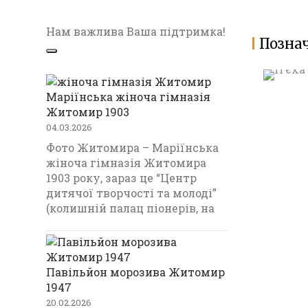
Нам важлива Ваша підтримка!
Позна
МИХАЙЛ
П’ЄХ Ф
Маріїнська жіноча гімназія
Житомир 1903
04.03.2026
Фото Житомира – Маріїнська
жіноча гімназія Житомира
1903 року, зараз це “Центр
дитячої творчості та молоді”
(колишній палац піонерів, на
Павільйон морозива Житомир
1947
20.02.2026