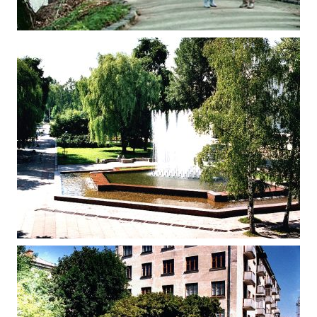
ЖИТОМИР У ФІЛЬМІ “САВРАСКА” 1989
Відео Житомира
ЛІТНІ ФОТОНАРИСИ ЖИТОМИРА 2001
Фото Житомир - сучасна
Україна