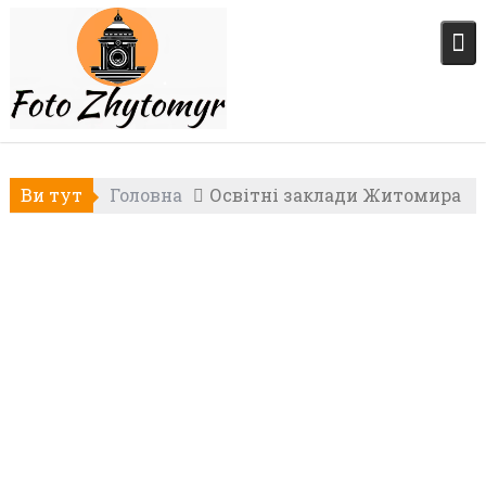
Skip
to
content
Ви тут
Головна
Освітні заклади Житомира