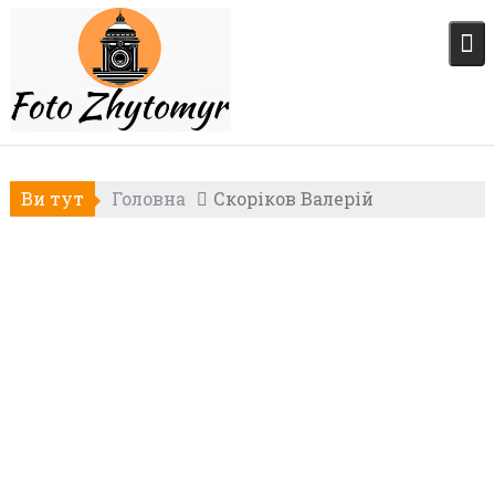
Skip
to
content
Ви тут
Головна
Скоріков Валерій