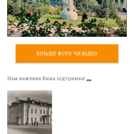
СКУЛЬПТУРНА КОМПОЗИЦІЯ «ЩАСЛИВЕ
ДИТИНСТВО» – “МИР” В ЖИТОМИРІ
,
Фото Житомир (1945-1960)
,
Фото Житомир (1970-1980)
,
Фото Житомир (1980-1990)
БІЛЬШЕ ФОТО ЧИ ВІДЕО
Фото Житомира періоду
Другої світової війни
Нам важлива Ваша підтримка!