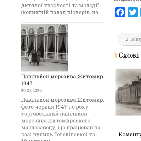
дитячої творчості та молоді”
F
(колишній палац піонерів, на
a
ce
Навігац
b
Попе
записів
o
Схожі 
o
k
Павільйон морозива Житомир
МАРІЇНС
1947
ГІМНАЗ
20.02.2026
1903
Павільйон морозива Житомир,
фото червня 1947-го року,
торговельний павільйон
морозива житомирського
маслозаводу, що працював на
розі вулиць Гоголівської та
Комент