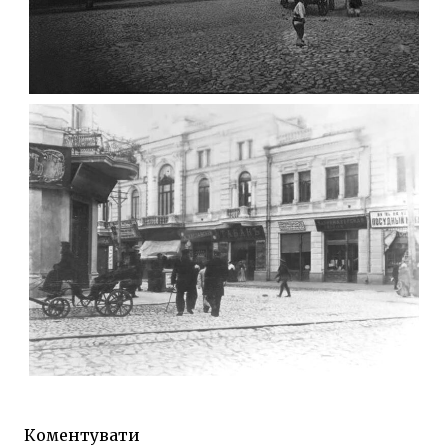
ФОТО ЖИТОМИРА 1905 ВУЛ.
МИХАЙЛІВСЬКА-СКОРУЛЬСЬКОГО
Фото Житомира період
до 1917 року
Leave a comment
ЖИТОМИР МИХАЙЛІВСЬКА 1903 РОКУ
Фото Житомира період
до 1917 року
Коментувати
Leave a comment