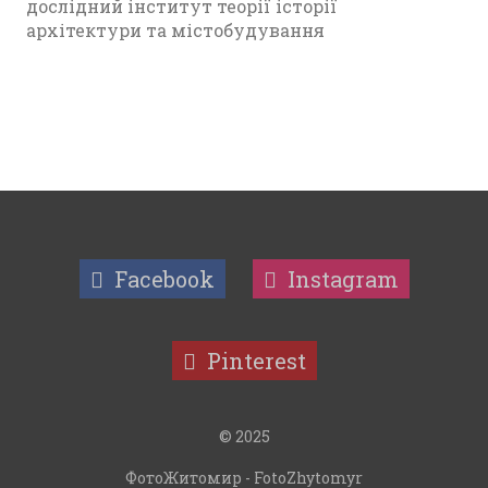
дослідний інститут теорії історії
архітектури та містобудування
Facebook
Instagram
Pinterest
© 2025
ФотоЖитомир - FotoZhytomyr