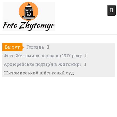
Skip
to
content
Ви тут
Головна
Фото Житомира період до 1917 року
Архієрейське подвір’я в Житомирі
Житомирський військовий суд