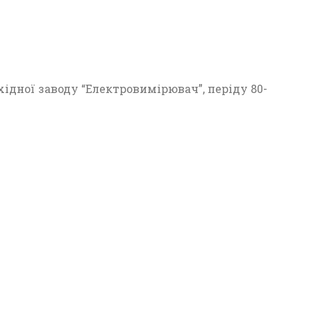
23
ідної заводу “Електровимірювач”, періду 80-