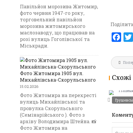
Павільйон морозива Житомир,
фото червня 1947-го року,
торговельний павільйон
Поділити
морозива житомирського
маслозаводу, що працював на
F
розі вулиць Гоголівської та
a
Міськради.
ce
Навігац
b
Попе
записів
o
Фото Житомира 1905 вул.
Схожі 
ПАВІЛЬ
Михайлівська-Скорульського
o
ЖИТОМИР
15.02.2026
k
Фото Житомира на перехресті
Грушевсь
вулиць Михайлівської та
провулка Скорульського
(Семінарійського ). Фото з
Комент
архіву Володимира Штейна. 📸
Фото Житомира на