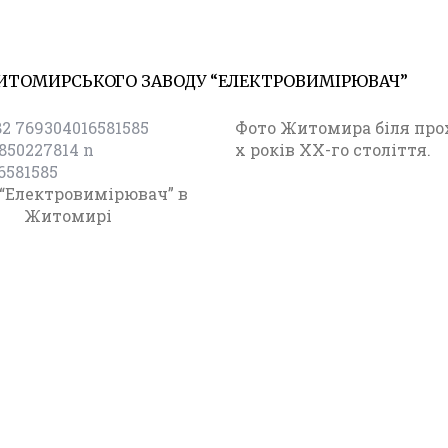
ИТОМИРСЬКОГО ЗАВОДУ “ЕЛЕКТРОВИМІРЮВАЧ”
29.04.20
Ф
о
Фото Житомира біля прох
т
х років XX-го століття.
о
Ж
 “Електровимірювач” в
и
Житомирі
т
о
м
и
р
(
1
9
7
0
-