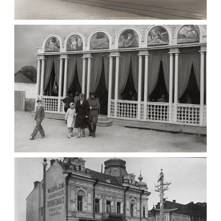
МАРІЇНСЬКА ЖІНОЧА ГІМНАЗІЯ ЖИТОМИР 1903
Фото Житомира період до 1917
року
Leave a comment
ПАВІЛЬЙОН МОРОЗИВА ЖИТОМИР 1947
Фото Житомир (1945-1960)
Leave a comment