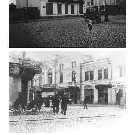
ФОТО ЖИТОМИРА 1905 ВУЛ. МИХАЙЛІВСЬКА-
СКОРУЛЬСЬКОГО
Фото Житомира період до 1917
року
Leave a comment
ЖИТОМИР МИХАЙЛІВСЬКА 1903 РОКУ