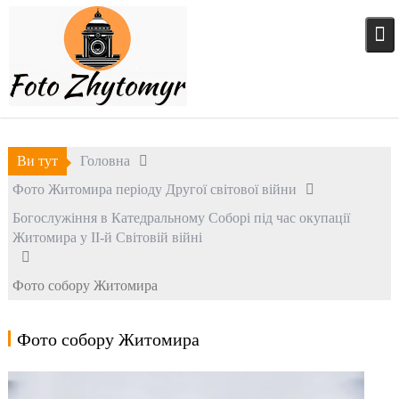
Skip
to
content
Ви тут
Головна
Фото Житомира періоду Другої світової війни
Богослужіння в Катедральному Соборі під час окупації
Житомира у II-й Світовій війні
Фото собору Житомира
Фото собору Житомира