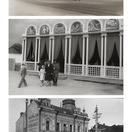
МАРІЇНСЬКА ЖІНОЧА ГІМНАЗІЯ ЖИТОМИР
1903
Фото Житомира період
до 1917 року
Leave a comment
ПАВІЛЬЙОН МОРОЗИВА ЖИТОМИР 1947
Фото Житомир (1945-
1960)
Leave a comment