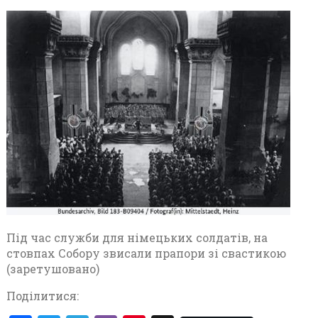
Під час служби для німецьких солдатів, на
стовпах Собору звисали прапори зі свастикою
(заретушовано)
Поділитися: