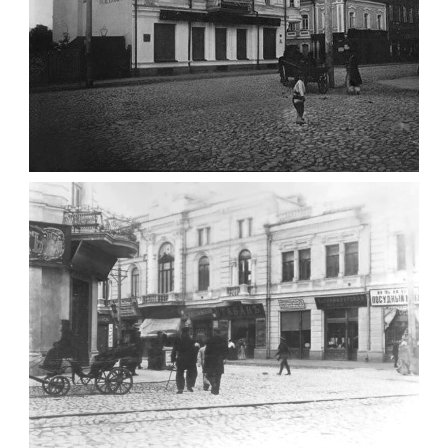
ФОТО ЖИТОМИРА 1905 ВУЛ.
МИХАЙЛІВСЬКА-СКОРУЛЬСЬКОГО
Фото Житомира період
до 1917 року
Leave a comment