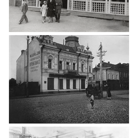
ПАВІЛЬЙОН МОРОЗИВА ЖИТОМИР 1947
Фото Житомир (1945-
1960)
Leave a comment
ФОТО ЖИТОМИРА 1905 ВУЛ.
МИХАЙЛІВСЬКА-СКОРУЛЬСЬКОГО
Фото Житомира період
до 1917 року