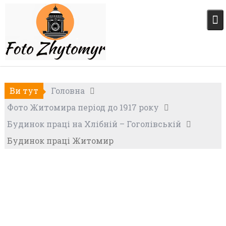
Skip
to
content
Ви тут
Головна
Фото Житомира період до 1917 року
Будинок праці на Хлібній – Гоголівській
Будинок праці Житомир