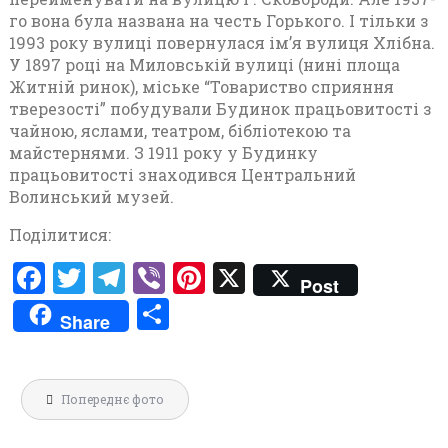
го вона була названа на честь Горького. І тільки з
1993 року вулиці повернулася ім’я вулиця Хлібна.
У 1897 році на Миловській вулиці (нині площа
Житній ринок), міське “Товариство сприяння
тверезості” побудували Будинок працьовитості з
чайною, яслами, театром, бібліотекою та
майстернями. З 1911 року у Будинку
працьовитості знаходився Центральний
Волинський музей.
Поділитися:
F
T
T
V
Pi
X
Post
a
w
el
ib
nt
П
Share
ce
it
e
er
er
о
b
te
gr
es
ді
Навігація
o
r
a
t
л
Попереднє фото
записів
o
m
и