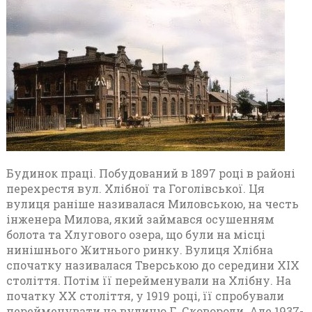
Будинок праці. Побудований в 1897 році в районі
перехрестя вул. Хлібної та Гоголівської. Ця
вулиця раніше називалася Миловською, на честь
інженера Милова, який займався осушенням
болота та Хлугового озера, що були на місці
нинішнього Житнього ринку. Вулиця Хлібна
спочатку називалася Тверською до середини ХІХ
століття. Потім її перейменували на Хлібну. На
початку ХХ століття, у 1919 році, її спробували
перейменувати на вулицю Г. Сковороди. Але 1937-