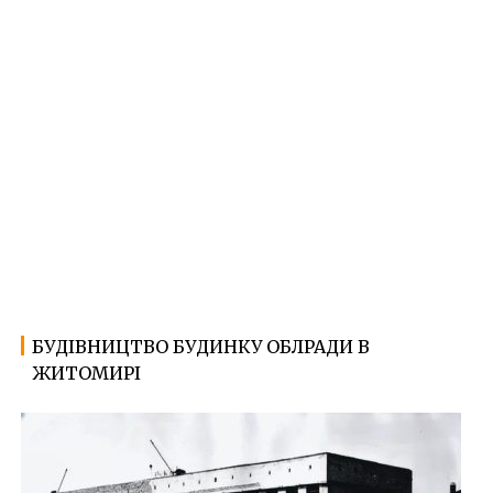
БУДІВНИЦТВО БУДИНКУ ОБЛРАДИ В
06.12.2022
Ф
ЖИТОМИРІ
о
т
о
Ж
и