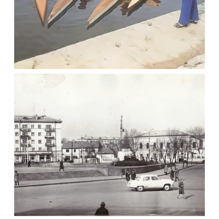
ФОТОГРАФІЇ ЖИТОМИРА 1982-1984 РОКІВ
Фото Житомир (1980-
1990)
Leave a comment
ПЛОЩА КОРОЛЬОВА – МАЙДАН РАД
ЖИТОМИР 1974