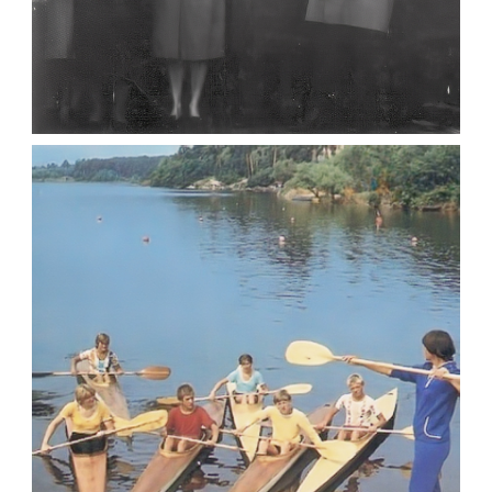
“АКАДЕМІКУ КОСМОСУ” – ПАМ’ЯТНИК
КОРОЛЬОВУ, ВІДЕО ВІДКРИТТЯ 1971
,
Відео Житомира
Фото
Житомир (1970-1980)
Leave a comment