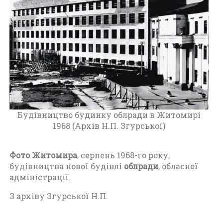
т
о
м
и
р
(
1
9
6
0
-
Будівництво будинку облради в Житомирі
1
1968 (Архів Н.П. Згурської)
9
7
0
Фото Житомира
, серпень 1968-го року,
)
будівництва нової будівлі
облради
, обласної
адміністрації.
З архіву Згурської Н.П.