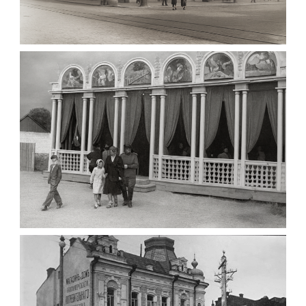
МАРІЇНСЬКА ЖІНОЧА ГІМНАЗІЯ ЖИТОМИР
1903
Фото Житомира період
до 1917 року
Leave a comment
ПАВІЛЬЙОН МОРОЗИВА ЖИТОМИР 1947
Фото Житомир (1945-
1960)
Leave a comment