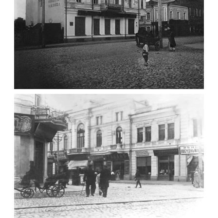
ФОТО ЖИТОМИРА 1905 ВУЛ.
МИХАЙЛІВСЬКА-СКОРУЛЬСЬКОГО
Фото Житомира період
до 1917 року
Leave a comment