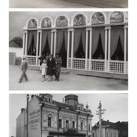
МАРІЇНСЬКА ЖІНОЧА ГІМНАЗІЯ ЖИТОМИР
1903
Фото Житомира період
до 1917 року
Leave a comment
ПАВІЛЬЙОН МОРОЗИВА ЖИТОМИР 1947
Фото Житомир (1945-
1960)
Leave a comment