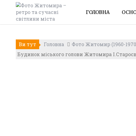
Skip
to
ГОЛОВНА
ОСНО
content
Ви тут
Головна
Фото Житомир (1960-1970
Будинок міського голови Житомира І.Старосві