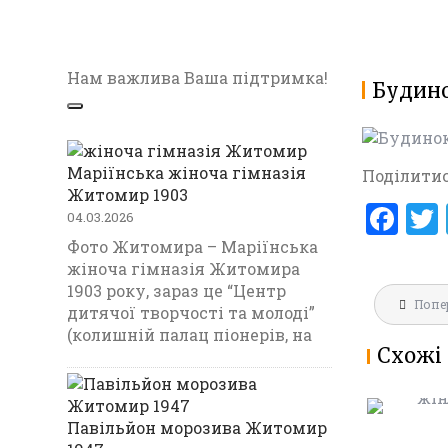
Нам важлива Ваша підтримка!
Будино
Маріїнська жіноча гімназія
Поділитис
Житомир 1903
F
04.03.2026
a
Фото Житомира – Маріїнська
жіноча гімназія Житомира
ce
1903 року, зараз це “Центр
Навігац
b
Попе
МАРІЇНС
дитячої творчості та молоді”
записів
ГІМНАЗ
(колишній палац піонерів, на
o
Схожі 
1903
o
k
Павільйон морозива Житомир