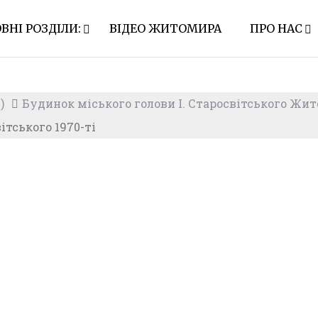
ВНІ РОЗДІЛИ:
ВІДЕО ЖИТОМИРА
ПРО НАС
)
Будинок міського голови І. Старосвітського Жи
тського 1970-ті