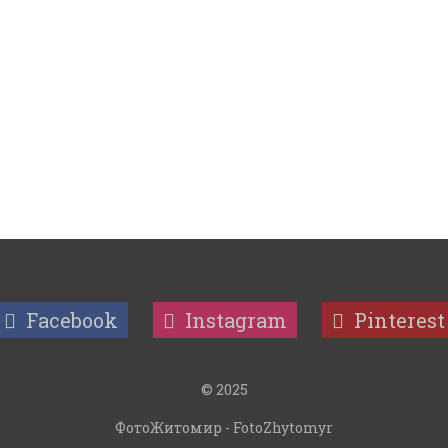
Facebook
Instagram
Pinterest
© 2025
ФотоЖитомир - FotoZhytomyr