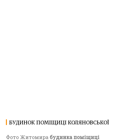
БУДИНОК ПОМІЩИЦІ КОЛЯНОВСЬКОЇ
08.12.2022
Ф
о
Фото Житомира
будинка поміщиці
т