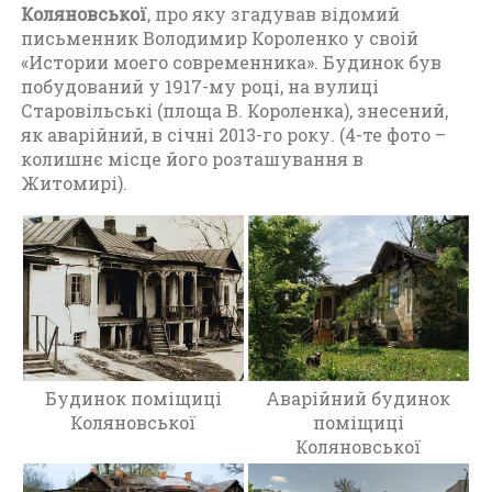
Коляновської
, про яку згадував відомий
о
письменник Володимир Короленко у своій
Ж
«Истории моего современника». Будинок був
и
побудований у 1917-му році, на вулиці
т
Старовільські (площа В. Короленка), знесений,
о
як аварійний, в січні 2013-го року. (4-те фото –
м
колишнє місце його розташування в
и
Житомирі).
р
(
1
9
8
0
-
1
9
Будинок поміщиці
Аварійний будинок
9
Коляновської
поміщиці
0
Коляновської
)
,