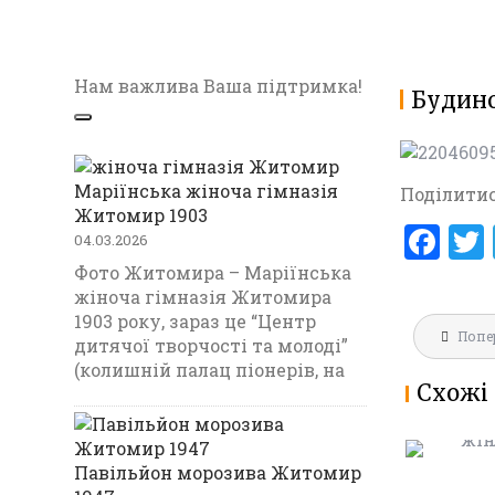
Нам важлива Ваша підтримка!
Будино
Маріїнська жіноча гімназія
Поділитис
Житомир 1903
F
04.03.2026
a
Фото Житомира – Маріїнська
жіноча гімназія Житомира
ce
1903 року, зараз це “Центр
Навігац
b
Попе
МАРІЇНС
дитячої творчості та молоді”
записів
ГІМНАЗ
(колишній палац піонерів, на
o
Схожі 
1903
o
k
Павільйон морозива Житомир