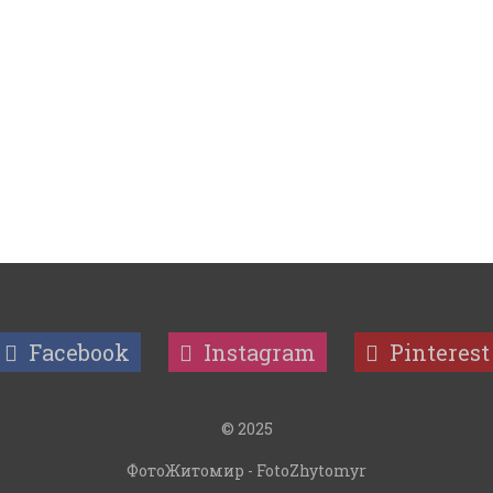
Facebook
Instagram
Pinterest
© 2025
ФотоЖитомир - FotoZhytomyr