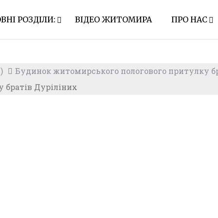
ВНІ РОЗДІЛИ:
ВІДЕО ЖИТОМИРА
ПРО НАС
)
Будинок житомирського пологового притулку б
 братів Дуріліних