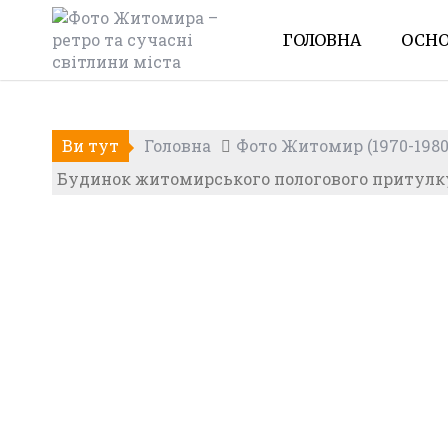
Skip
to
ГОЛОВНА
ОСНО
content
Ви тут
Головна
Фото Житомир (1970-1980
Будинок житомирського пологового притулку