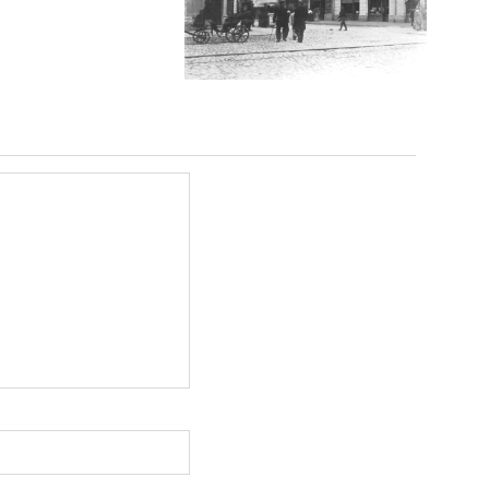
comment
РОКУ
Фото
Житомира
період до 1917
року
Leave a
comment