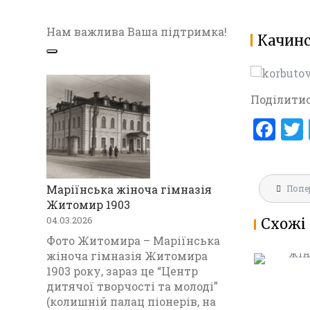
Нам важлива Ваша підтримка!
Качинс
Поділитис
F
a
ce
Навігац
b
Маріїнська жіноча гімназія
Попе
МАРІЇНС
записів
Житомир 1903
ГІМНАЗ
o
04.03.2026
Схожі 
1903
o
Фото Житомира – Маріїнська
k
жіноча гімназія Житомира
1903 року, зараз це “Центр
дитячої творчості та молоді”
(колишній палац піонерів, на