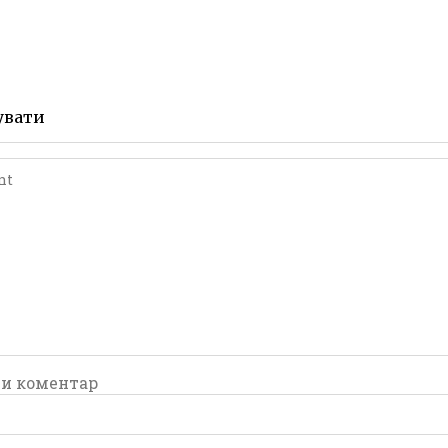
comment
comment
увати
и коментар