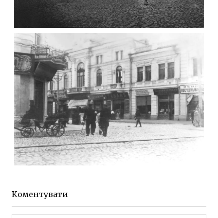
ФОТО ЖИТОМИРА 1905 ВУЛ.
МИХАЙЛІВСЬКА-СКОРУЛЬСЬКОГО
Фото Житомира період
до 1917 року
Leave a comment
ЖИТОМИР МИХАЙЛІВСЬКА 1903 РОКУ
Фото Житомира період
до 1917 року
Коментувати
Leave a comment