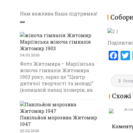
Нам важлива Ваша підтримка!
Собор
Маріїнська жіноча гімназія
Поділитис
Житомир 1903
F
04.03.2026
a
Фото Житомира – Маріїнська
жіноча гімназія Житомира
ce
1903 року, зараз це “Центр
Навігац
b
Попе
МАРІЇНС
дитячої творчості та молоді”
записів
ГІМНАЗ
(колишній палац піонерів, на
o
Схожі 
1903
o
k
Павільйон морозива Житомир
1947
Комент
20.02.2026