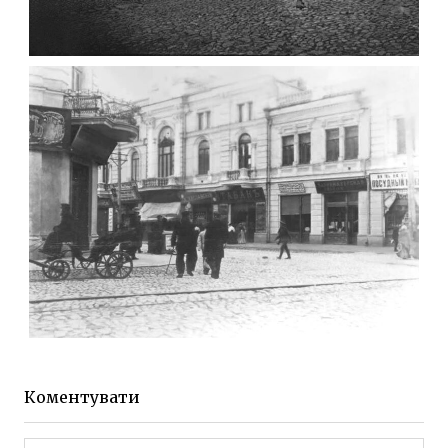
ФОТО ЖИТОМИРА 1905 ВУЛ.
МИХАЙЛІВСЬКА-СКОРУЛЬСЬКОГО
Фото Житомира період
до 1917 року
Leave a comment
ЖИТОМИР МИХАЙЛІВСЬКА 1903 РОКУ
Фото Житомира період
до 1917 року
Коментувати
Leave a comment