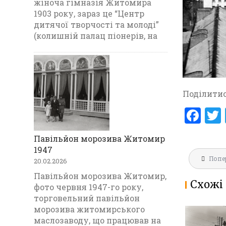
жіноча гімназія Житомира
1903 року, зараз це “Центр
дитячої творчості та молоді”
(колишній палац піонерів, на
Поділитис
F
a
Павільйон морозива Житомир
ce
1947
Навігац
b
Попе
20.02.2026
записів
o
Павільйон морозива Житомир,
Схожі 
фото червня 1947-го року,
o
торговельний павільйон
k
морозива житомирського
маслозаводу, що працював на