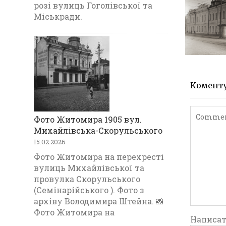
МАРІЇНС
розі вулиць Гоголівської та
ГІМНАЗ
Міськради.
1903
Комент
Фото Житомира 1905 вул.
Михайлівська-Скорульського
15.02.2026
Фото Житомира на перехресті
вулиць Михайлівської та
провулка Скорульського
(Семінарійського ). Фото з
архіву Володимира Штейна. 📸
Фото Житомира на
Написат