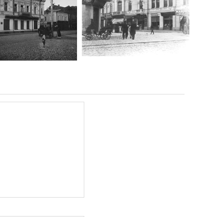
ЖИТОМИР
ЖИТОМИРА 1905
МИХАЙЛІВСЬКА 1903
МИХАЙЛІВСЬКА-
РОКУ
ЛЬСЬКОГО
Фото
Фото
Житомира
Житомира
період до 1917
період до 1917
року
року
Leave a
Leave a
comment
comment