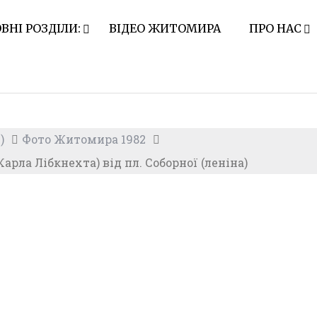
ВНІ РОЗДІЛИ:
ВІДЕО ЖИТОМИРА
ПРО НАС
)
Фото Житомира 1982
рла Лібкнехта) від пл. Соборної (леніна)