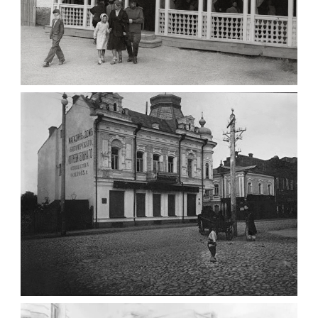
ПАВІЛЬЙОН МОРОЗИВА ЖИТОМИР 1947
Фото Житомир (1945-
1960)
Leave a comment
ФОТО ЖИТОМИРА 1905 ВУЛ.
МИХАЙЛІВСЬКА-СКОРУЛЬСЬКОГО
Фото Житомира період