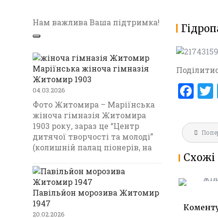
Нам важлива Ваша підтримка!
Гідроп
Маріїнська жіноча гімназія
Поділитис
Житомир 1903
F
04.03.2026
a
Фото Житомира – Маріїнська
жіноча гімназія Житомира
ce
1903 року, зараз це “Центр
Навігац
b
Попе
МАРІЇНС
дитячої творчості та молоді”
записів
ГІМНАЗ
(колишній палац піонерів, на
o
Схожі 
1903
o
k
Павільйон морозива Житомир
1947
Комент
20.02.2026