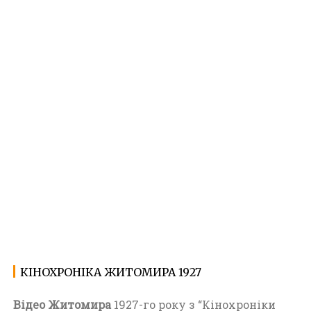
КІНОХРОНІКА ЖИТОМИРА 1927
22.01.2022
В
і
Відео Житомира
1927-го року з “Кінохроніки
д