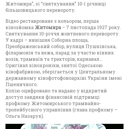
Житомира”, зі “святкування” 10-ї річниці
е
більшовицького перевороту.
о
Ж
Відео реставроване з кольором, перша
и
кінозйомка
Житомира
– 7 листопада 1927 року.
т
Святкування 10-річчя жовтневого перевороту.
о
У кадрі – нинішня Соборна площа,
м
Преображенський собор, вулиця Пушкінська,
и
філармонія та вежа, парад за участю кінних
р
возів, трамваїв та тракторів, карнавал…
а
Оригінал кінохроніки, знятої Одеською
,
кінофабрикою, зберігається у Центральному
Ф
державному кінофотофоноархіві України імені
о
Пшеничного.
т
Копію оцифровано та надано у відкритий
о
доступ завдяки фінансовій підтримці
Ж
профкому Житомирського трамвайно-
и
тролейбусного управління (глава профкому –
т
Ольга Назарук).
о
м