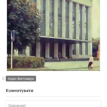
світової війни
Leave a comment
КРАЄВИДИ ЖИТОМИРА У ВІДЕО 1981
,
Відео Житомира
Фото
Відео Житомира
Житомир (1980-1990)
Leave a comment
Коментувати