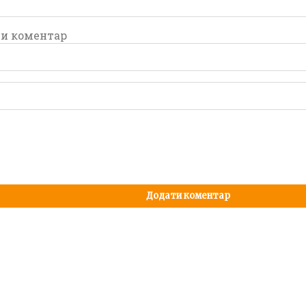
и
и коментар