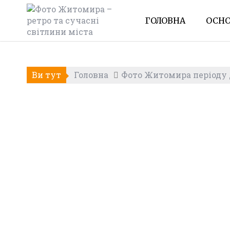
Skip
to
ГОЛОВНА
ОСНО
content
Ви тут
Головна
Фото Житомира періоду Д