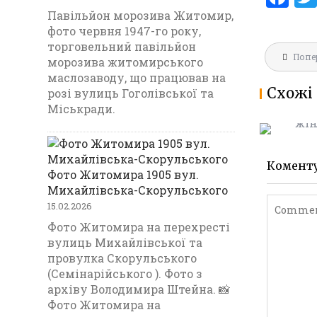
a
Павільйон морозива Житомир,
фото червня 1947-го року,
ce
торговельний павільйон
Навігац
b
Попе
МАРІЇНС
морозива житомирського
записів
маслозаводу, що працював на
ГІМНАЗ
o
Схожі 
розі вулиць Гоголівської та
1903
o
Міськради.
k
Комент
Фото Житомира 1905 вул.
Михайлівська-Скорульського
15.02.2026
Фото Житомира на перехресті
вулиць Михайлівської та
провулка Скорульського
(Семінарійського ). Фото з
архіву Володимира Штейна. 📸
Фото Житомира на