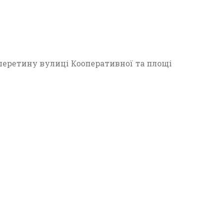
22
перетину вулиці Кооперативної та площі
П