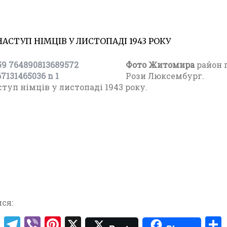
АСТУП НІМЦІВ У ЛИСТОПАДІ 1943 РОКУ
19.01.20
Ф
о
Фото Житомира
район 
т
Рози Люксембург.
о
туп німців у листопаді 1943 року.
Ж
и
т
о
м
и
р
а
п
е
р
ся:
і
T
T
V
Pi
X
о