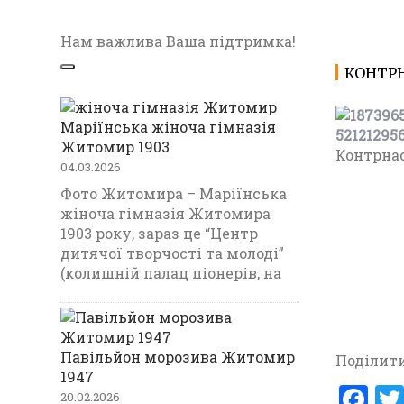
Нам важлива Ваша підтримка!
КОНТРН
Маріїнська жіноча гімназія
Житомир 1903
Контрнас
04.03.2026
Фото Житомира – Маріїнська
жіноча гімназія Житомира
1903 року, зараз це “Центр
дитячої творчості та молоді”
(колишній палац піонерів, на
Павільйон морозива Житомир
Поділити
1947
F
20.02.2026