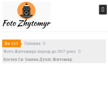
Skip
to
content
Ви тут
Головна
Фото Житомира період до 1917 року
Костел Св. Іоанна Дуклі Житомир