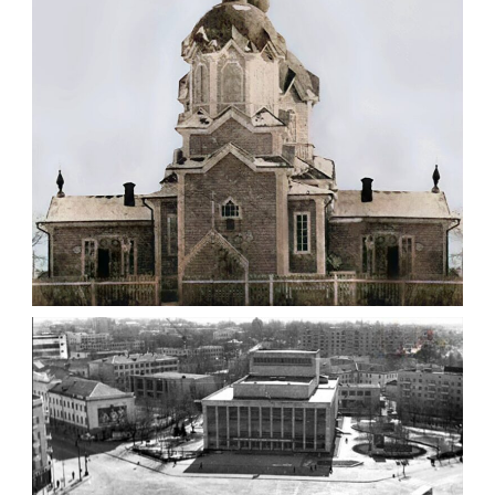
ЦЕРКВА СВ. ІОАННА МИЛОСТИВОГО В
ЖИТОМИРІ 19-ГО СТ..
Фото Житомира період
,
до 1917 року
Фото
Житомира періоду від 1917
року до початку Другої
світової війни.
Leave a comment