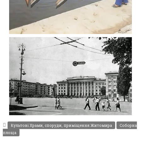
ФОТОГРАФІЇ ЖИТОМИРА 1982-1984 РОКІВ
Фото Житомир (1980-
1990)
Leave a comment
ФОТО СОБОРНА ПЛОЩА ЖИТОМИР 1967
Фото Житомир (1960-
Культові Храми, споруди, приміщення Житомира
Соборна
1970)
площа
Leave a comment