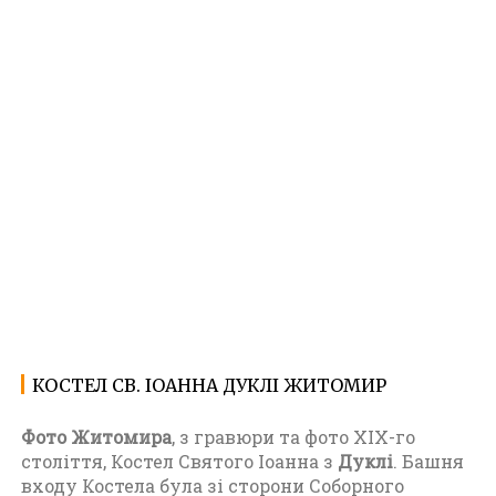
КОСТЕЛ СВ. ІОАННА ДУКЛІ ЖИТОМИР
29.01.2022
Ф
о
Фото Житомира
, з гравюри та фото XIX-го
т
століття, Костел Святого Іоанна з
Дуклі
. Башня
о
входу Костела була зі сторони Соборного
Ж