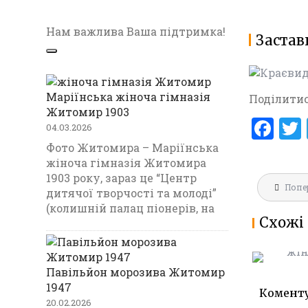
Нам важлива Ваша підтримка!
Застав
Маріїнська жіноча гімназія
Поділитис
Житомир 1903
F
04.03.2026
a
Фото Житомира – Маріїнська
жіноча гімназія Житомира
ce
1903 року, зараз це “Центр
Навігац
b
Попе
МАРІЇНС
дитячої творчості та молоді”
записів
ГІМНАЗ
(колишній палац піонерів, на
o
Схожі 
1903
o
k
Павільйон морозива Житомир
1947
Комент
20.02.2026