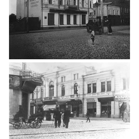
ФОТО ЖИТОМИРА 1905 ВУЛ.
МИХАЙЛІВСЬКА-СКОРУЛЬСЬКОГО
Фото Житомира період
до 1917 року
Leave a comment