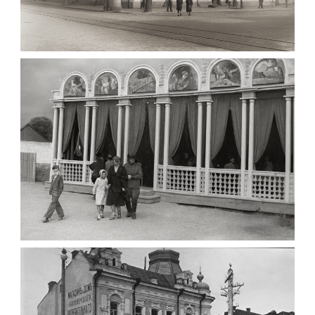
МАРІЇНСЬКА ЖІНОЧА ГІМНАЗІЯ ЖИТОМИР
1903
Фото Житомира період
до 1917 року
Leave a comment
ПАВІЛЬЙОН МОРОЗИВА ЖИТОМИР 1947
Фото Житомир (1945-
1960)
Leave a comment