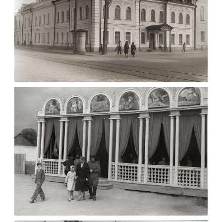
МАРІЇНСЬКА ЖІНОЧА ГІМНАЗІЯ ЖИТОМИР
1903
Фото Житомира період
до 1917 року
Leave a comment
ПАВІЛЬЙОН МОРОЗИВА ЖИТОМИР 1947