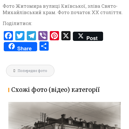
Фото Житомира вулиці Київської, зліва Свято-
Михайлівський храм. Фото початок ХХ століття.
Поділитися:
F
T
T
V
Pi
X
Post
a
w
el
ib
nt
П
Share
ce
it
e
er
er
о
b
te
gr
es
ді
Навігація
o
r
a
t
л
Попереднє фото
записів
o
m
и
k
т
Схожі фото (відео) категорії
и
с
я