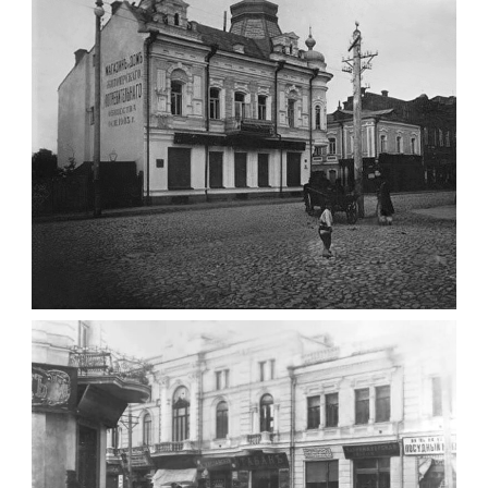
Фото Житомир (1945-
1960)
Leave a comment
ФОТО ЖИТОМИРА 1905 ВУЛ.
МИХАЙЛІВСЬКА-СКОРУЛЬСЬКОГО
Фото Житомира період
до 1917 року
Leave a comment