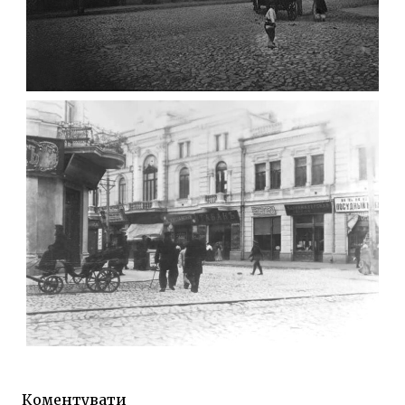
ФОТО ЖИТОМИРА 1905 ВУЛ.
МИХАЙЛІВСЬКА-СКОРУЛЬСЬКОГО
Фото Житомира період
до 1917 року
Leave a comment
ЖИТОМИР МИХАЙЛІВСЬКА 1903 РОКУ
Фото Житомира період
до 1917 року
Коментувати
Leave a comment