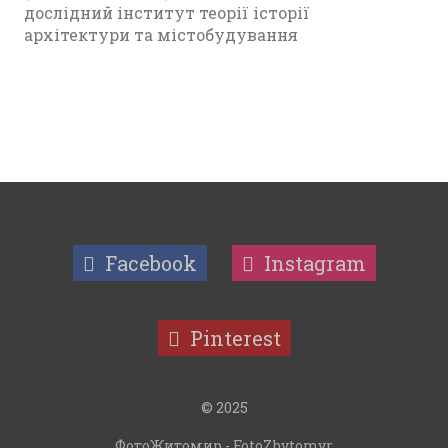
дослідний інститут теорії історії
архітектури та містобудування
Facebook
Instagram
Pinterest
© 2025
ФотоЖитомир - FotoZhytomyr