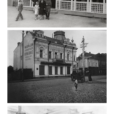
ПАВІЛЬЙОН МОРОЗИВА ЖИТОМИР 1947
Фото Житомир (1945-
1960)
Leave a comment
ФОТО ЖИТОМИРА 1905 ВУЛ.
МИХАЙЛІВСЬКА-СКОРУЛЬСЬКОГО
Фото Житомира період