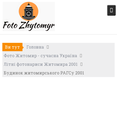
Skip
to
content
Ви тут
Головна
Фото Житомир - сучасна Україна
Літні фотонариси Житомира 2001
Будинок житомирського РАГСу 2001