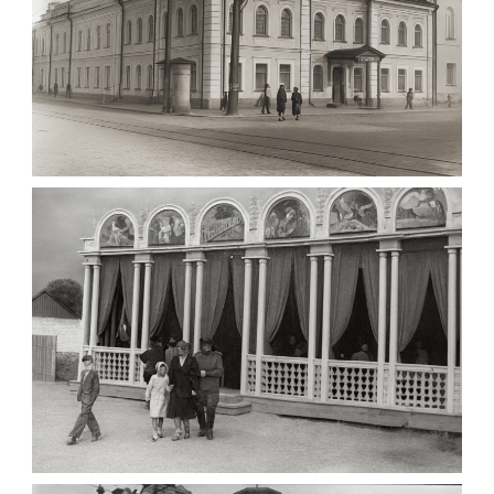
МАРІЇНСЬКА ЖІНОЧА ГІМНАЗІЯ ЖИТОМИР
1903
Фото Житомира період
до 1917 року
Leave a comment
ПАВІЛЬЙОН МОРОЗИВА ЖИТОМИР 1947