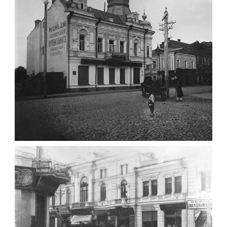
Фото Житомир (1945-
1960)
Leave a comment
ФОТО ЖИТОМИРА 1905 ВУЛ.
МИХАЙЛІВСЬКА-СКОРУЛЬСЬКОГО
Фото Житомира період
до 1917 року
Leave a comment