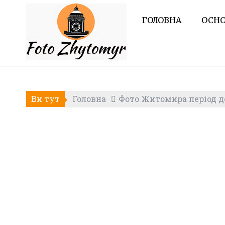
Skip
to
ГОЛОВНА
ОСНО
content
Ви тут
Головна
Фото Житомира період до