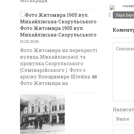
Міськради.
k
Парк Бар
Фото Житомира 1905 вул.
Комент
Михайлівська-Скорульського
15.02.2026
Фото Житомира на перехресті
вулиць Михайлівської та
провулка Скорульського
(Семінарійського ). Фото з
архіву Володимира Штейна. 📸
Фото Житомира на
Написат