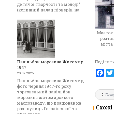
дитячої творчості та молоді”
(колишній палац піонерів, на
Маєток 
розта
міста
Павільйон морозива Житомир
Поділити
1947
F
20.02.2026
a
Павільйон морозива Житомир,
фото червня 1947-го року,
ce
торговельний павільйон
Навігац
b
БУДИНОК
Попе
морозива житомирського
записів
ГОЛОВИ І
o
маслозаводу, що працював на
Схожі 
СТАРОСВ
розі вулиць Гоголівської та
o
ЖИТОМ