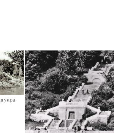
22
адуара