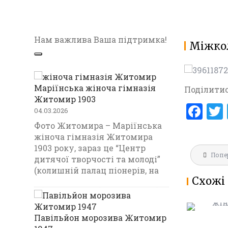
Нам важлива Ваша підтримка!
Міжкол
Маріїнська жіноча гімназія
Поділитис
Житомир 1903
F
04.03.2026
a
Фото Житомира – Маріїнська
жіноча гімназія Житомира
ce
1903 року, зараз це “Центр
Навігац
b
Попе
МАРІЇНС
дитячої творчості та молоді”
записів
ГІМНАЗ
(колишній палац піонерів, на
o
Схожі 
1903
o
k
Павільйон морозива Житомир