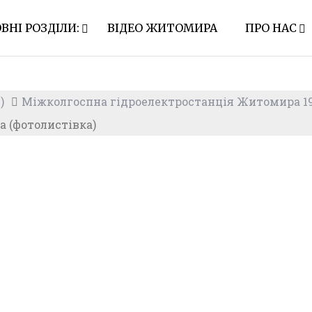
ВНІ РОЗДІЛИ:
ВІДЕО ЖИТОМИРА
ПРО НАС
)
Міжколгоспна гідроелектростанція Житомира 1
 (фотолистівка)