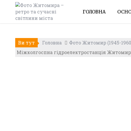
Skip
to
ГОЛОВНА
ОСНО
content
Ви тут
Головна
Фото Житомир (1945-1960
Міжколгоспна гідроелектростанція Житомира