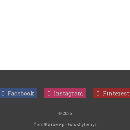
Facebook
Instagram
Pinterest
© 2025
ФотоЖитомир - FotoZhytomyr