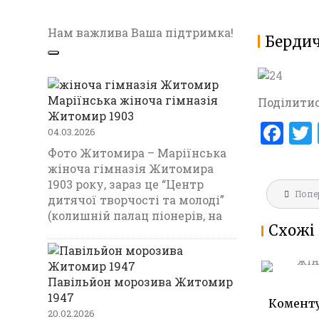
Нам важлива Ваша підтримка!
Бердич
Маріїнська жіноча гімназія
Поділитис
Житомир 1903
F
04.03.2026
a
Фото Житомира – Маріїнська
жіноча гімназія Житомира
ce
1903 року, зараз це “Центр
Навігац
b
Попе
МАРІЇНС
дитячої творчості та молоді”
записів
ГІМНАЗ
(колишній палац піонерів, на
o
Схожі 
1903
o
k
Павільйон морозива Житомир
1947
Комент
20.02.2026