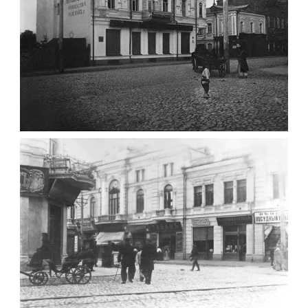
ФОТО ЖИТОМИРА 1905 ВУЛ.
МИХАЙЛІВСЬКА-СКОРУЛЬСЬКОГО
Фото Житомира період
до 1917 року
Leave a comment