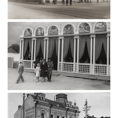
МАРІЇНСЬКА ЖІНОЧА ГІМНАЗІЯ ЖИТОМИР
1903
Фото Житомира період
до 1917 року
Leave a comment
ПАВІЛЬЙОН МОРОЗИВА ЖИТОМИР 1947
Фото Житомир (1945-
1960)
Leave a comment