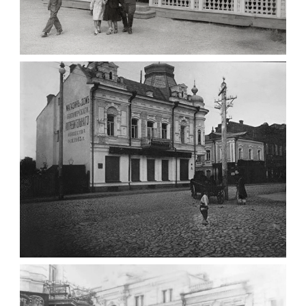
ПАВІЛЬЙОН МОРОЗИВА ЖИТОМИР 1947
Фото Житомир (1945-
1960)
Leave a comment
ФОТО ЖИТОМИРА 1905 ВУЛ.
МИХАЙЛІВСЬКА-СКОРУЛЬСЬКОГО
Фото Житомира період
до 1917 року
Leave a comment