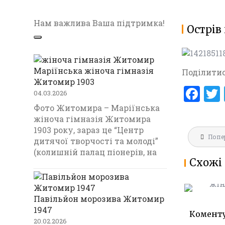
Нам важлива Ваша підтримка!
Острів
Маріїнська жіноча гімназія
Поділитис
Житомир 1903
F
04.03.2026
a
Фото Житомира – Маріїнська
жіноча гімназія Житомира
ce
1903 року, зараз це “Центр
Навігац
b
Попе
МАРІЇНС
дитячої творчості та молоді”
записів
ГІМНАЗ
(колишній палац піонерів, на
o
Схожі 
1903
o
k
Павільйон морозива Житомир
1947
Комент
20.02.2026