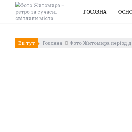
Skip
to
ГОЛОВНА
ОСНО
content
Ви тут
Головна
Фото Житомира період до