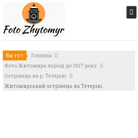
Skip
to
content
Ви тут
Головна
Фото Житомира період до 1917 року
Острівець на р. Тетеріві
Житомирський острівець на Тетеріві.