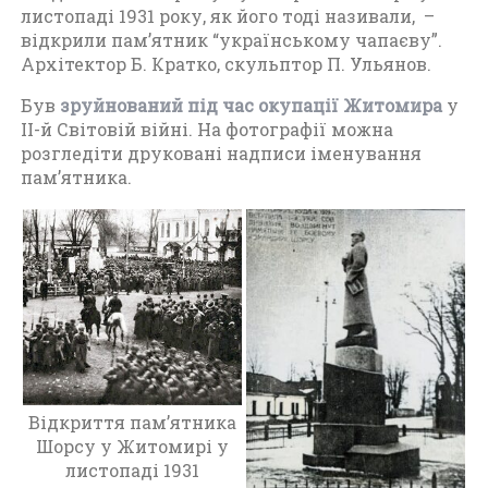
и
листопаді 1931 року, як його тоді називали, –
т
відкрили пам’ятник “українському чапаєву”.
о
Архітектор Б. Кратко, скульптор П. Ульянов.
м
Був
зруйнований під час окупації Житомира
у
и
II-й Світовій війні. На фотографії можна
р
розгледіти друковані надписи іменування
а
пам’ятника.
п
е
р
і
о
д
у
в
і
д
Відкриття пам’ятника
1
Шорсу у Житомирі у
9
листопаді 1931
1