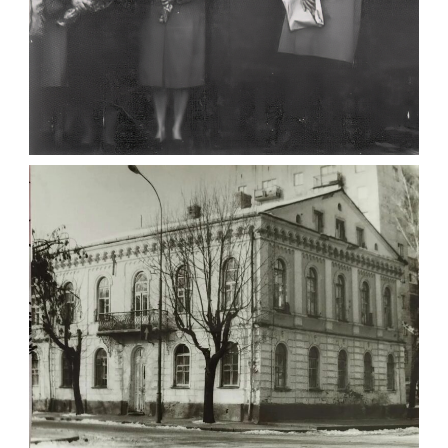
“АКАДЕМІКУ КОСМОСУ” – ПАМ’ЯТНИК
КОРОЛЬОВУ, ВІДЕО ВІДКРИТТЯ 1971
,
Відео Житомира
Фото
Житомир (1970-1980)
Leave a comment
БУДИНОК МІСЬКОГО ГОЛОВИ І.