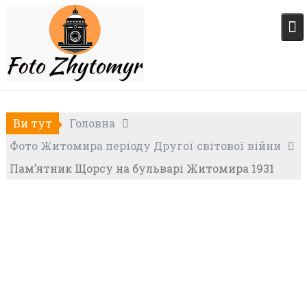
Skip
to
content
Ви тут
Головна
Фото Житомира періоду Другої світової війни
Пам’ятник Щорсу на бульварі Житомира 1931