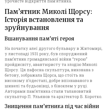
урочисте відкриття пам’ятника.
в
Пам’ятник Миколі Щорсу:
і
т
Історія встановлення та
о
зруйнування
в
о
ї
Вшанування пам’яті героя
в
і
На початку алеї другого бульвару в Житомирі,
й
у листопаді 1931 року, був споруджений
н
пам’ятник громадянської війни “герою”
и
пройдисвіту, авантюристу та злодію Миколі
.
Щорсу. Ця пафосна скульптура, виконана з
,
бетону, зображала Щорса, що стоїть на
Ф
високому п’єдесталі, добре впізнаваного в
о
шинелі та будьонівці, з біноклем у руці.
т
Авторами пам’ятника стали талановитий
о
скульптор П. Ульянов та архітектор Б. Коротко.
Ж
Знищення пам’ятника під час війни
и