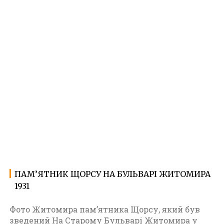
ПАМ’ЯТНИК ЩОРСУ НА БУЛЬВАРІ ЖИТОМИРА
07.08.2023
Ф
1931
о
т
о
Фото Житомира пам’ятника Щорсу, який був
Ж
зведений На Старому Бульварі Житомира у