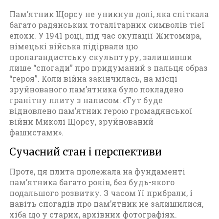
т
Пам’ятник Щорсу не уникнув долі, яка спіткала
о
багато радянських тоталітарних символів тієї
м
епохи. У 1941 році, під час окупації Житомира,
и
німецькі війська підірвали цю
р
пропагандистську скульптуру, залишивши
а
лише “спогади” про придуманий з пальця образ
п
“героя”. Коли війна закінчилась, на місці
е
зруйнованого пам’ятника було покладено
р
гранітну плиту з написом: «Тут буде
і
відновлено пам’ятник герою громадянської
о
війни Миколі Щорсу, зруйнований
д
фашистами».
у
Д
Сучасний стан і перспективи
р
у
Проте, ця плита пролежала на фундаменті
г
пам’ятника багато років, без будь-якого
о
подальшого розвитку. З часом її прибрали, і
ї
навіть спогадів про пам’ятник не залишилися,
с
хіба що у старих, архівних фотографіях.