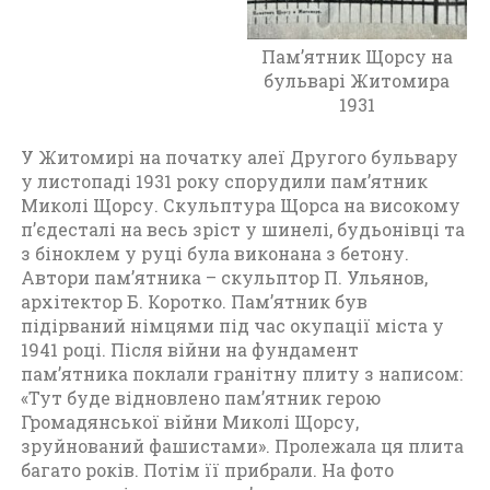
7
р
о
Пам’ятник Щорсу на
к
бульварі Житомира
у
1931
д
о
У Житомирі на початку алеї Другого бульвару
п
у листопаді 1931 року спорудили пам’ятник
о
Миколі Щорсу.
Скульптура Щорса на високому
ч
п’єдесталі на весь зріст у шинелі, будьонівці та
а
з біноклем у руці була виконана з бетону.
т
Автори пам’ятника – скульптор П. Ульянов,
к
архітектор Б. Коротко.
Пам’ятник був
у
підірваний німцями під час окупації міста у
Д
1941 році.
Після війни на фундамент
р
пам’ятника поклали гранітну плиту з написом:
у
«Тут буде відновлено пам’ятник герою
г
Громадянської війни Миколі Щорсу,
о
зруйнований фашистами».
Пролежала ця плита
ї
багато років.
Потім її прибрали.
На фото
с