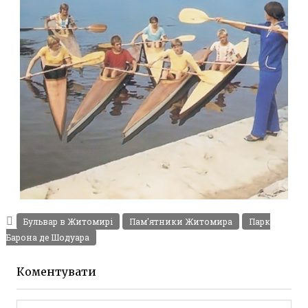
ФОТОГРАФІЇ ЖИТОМИРА 1982-1984 РОКІВ
Фото Житомир (1980-
Бульвар в Житомирі
Пам'ятники Житомира
Парк
1990)
Барона де Шодуара
Leave a comment
Коментувати