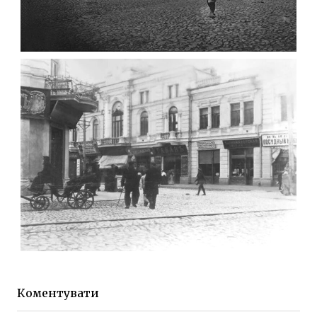
ФОТО ЖИТОМИРА 1905 ВУЛ.
МИХАЙЛІВСЬКА-СКОРУЛЬСЬКОГО
Фото Житомира період
до 1917 року
Leave a comment
ЖИТОМИР МИХАЙЛІВСЬКА 1903 РОКУ
Фото Житомира період
до 1917 року
Коментувати
Leave a comment