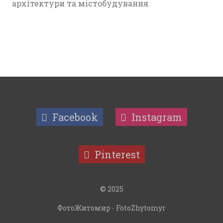
архітектури та містобудування
Facebook
Instagram
Pinterest
© 2025
ФотоЖитомир - FotoZhytomyr