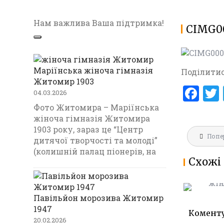
Нам важлива Ваша підтримка!
CIMG0
Маріїнська жіноча гімназія
Поділитис
Житомир 1903
F
04.03.2026
a
Фото Житомира – Маріїнська
жіноча гімназія Житомира
ce
1903 року, зараз це “Центр
Навігац
b
Попе
МАРІЇНС
дитячої творчості та молоді”
записів
ГІМНАЗ
(колишній палац піонерів, на
o
Схожі 
1903
o
k
Павільйон морозива Житомир
1947
Комент
20.02.2026