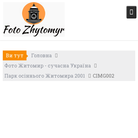
Skip
to
content
Ви тут
Головна
Фото Житомир - сучасна Україна
Парк осіннього Житомира 2001
CIMG002