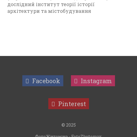
дослідний інститут теорії історії
архітектури та містобудування
Facebook
Instagram
Pinterest
© 2025
ФотоЖитомир - FotoZhytomyr