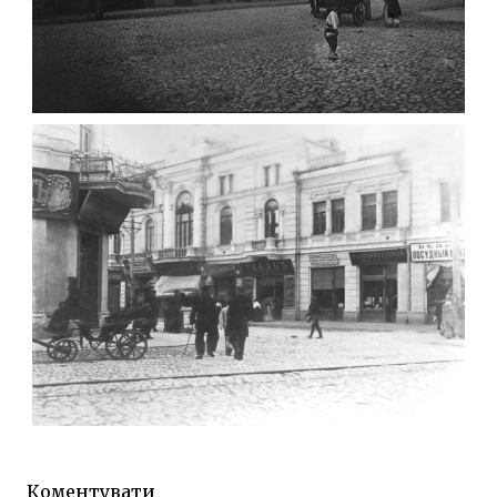
ФОТО ЖИТОМИРА 1905 ВУЛ.
МИХАЙЛІВСЬКА-СКОРУЛЬСЬКОГО
Фото Житомира період
до 1917 року
Leave a comment
ЖИТОМИР МИХАЙЛІВСЬКА 1903 РОКУ
Фото Житомира період
до 1917 року
Коментувати
Leave a comment