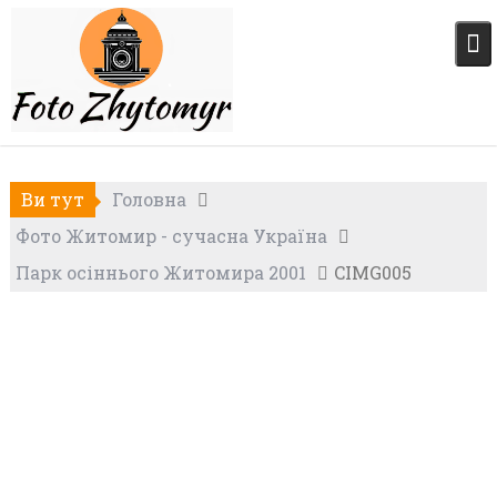
Skip
to
content
Ви тут
Головна
Фото Житомир - сучасна Україна
Парк осіннього Житомира 2001
CIMG005