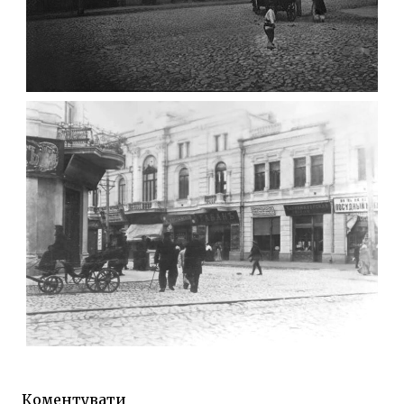
ФОТО ЖИТОМИРА 1905 ВУЛ.
МИХАЙЛІВСЬКА-СКОРУЛЬСЬКОГО
Фото Житомира період
до 1917 року
Leave a comment
ЖИТОМИР МИХАЙЛІВСЬКА 1903 РОКУ
Фото Житомира період
до 1917 року
Коментувати
Leave a comment