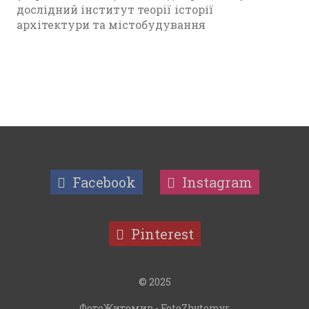
дослідний інститут теорії історії
архітектури та містобудування
Facebook
Instagram
Pinterest
© 2025
ФотоЖитомир - FotoZhytomyr