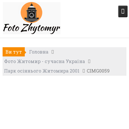
Skip
to
content
Ви тут
Головна
Фото Житомир - сучасна Україна
Парк осіннього Житомира 2001
CIMG0059